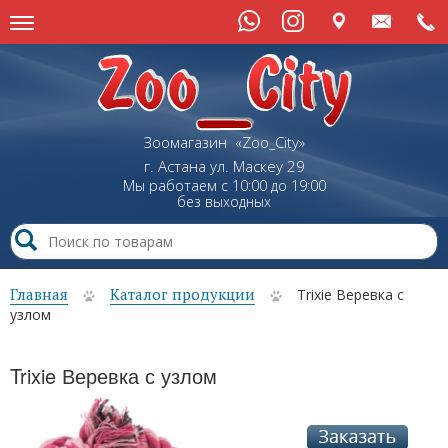
Зоомагазин «Zoo_City»
г. Астана
ул.
Маскеу
29
Мы работаем с 10:00 до 19:00
без выходных
Главная
Каталог продукции
Trixie Веревка с
узлом
Trixie Веревка с узлом