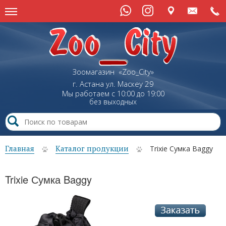
Зоомагазин «Zoo_City»
г. Астана
ул.
Маскеу
29
Мы работаем с 10:00 до 19:00
без выходных
Главная
Каталог продукции
Trixie Сумка Baggy
Trixie Сумка Baggy