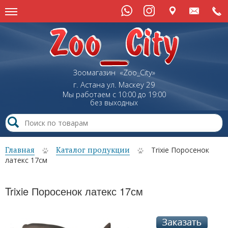
Зоомагазин «Zoo_City»
г. Астана
ул.
Маскеу
29
Мы работаем с 10:00 до 19:00
без выходных
Главная
Каталог продукции
Trixie Поросенок
латекс 17см
Trixie Поросенок латекс 17см