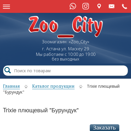
Зоомагазин «Zoo_City»
г. Астана
ул.
Маскеу
29
Мы работаем с 10:00 до 19:00
без выходных
Главная
Каталог продукции
Trixie плющевый
"Бурундук"
Trixie плющевый "Бурундук"