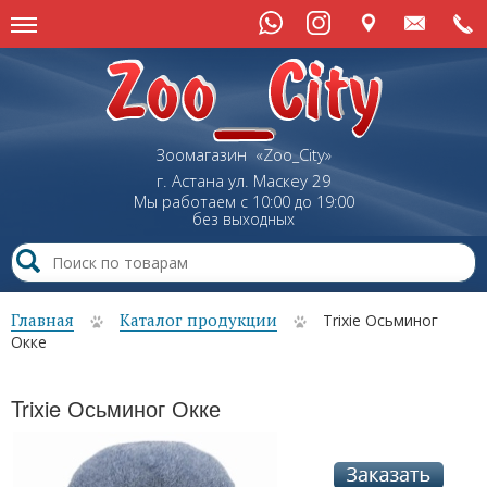
Зоомагазин «Zoo_City»
г. Астана
ул.
Маскеу
29
Мы работаем с 10:00 до 19:00
без выходных
Главная
Каталог продукции
Trixie Осьминог
Окке
Trixie Осьминог Окке