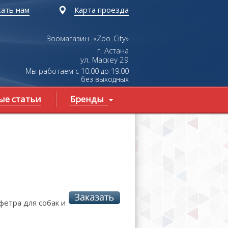
ать нам
Карта проезда
Зоомагазин «Zoo_City»
г. Астана
ул.
Маскеу
29
Мы работаем с 10:00 до 19:00
без выходных
ые статьи
Бренды
фетра для собак и