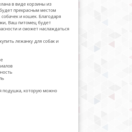
делана в виде корзины из
 будет прекрасным местом
 собачек и кошек. Благодаря
ки, Ваш питомец будет
асности и сможет наслаждаться
упить лежанку для собак и
ие
риалов
ность
ль
я подушка, которую можно