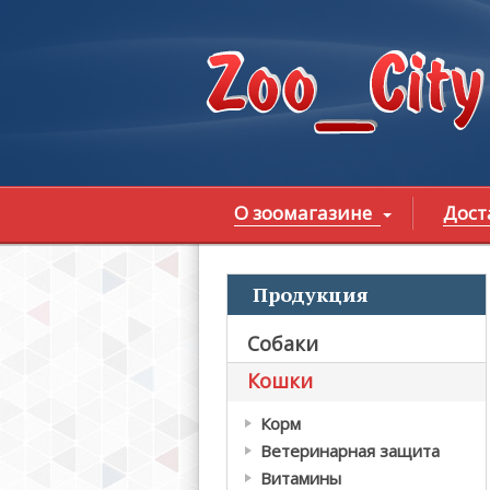
Перейти к основному содержанию
О зоомагазине
Дост
Продукция
В
Собаки
Кошки
Корм
Ветеринарная защита
Витамины