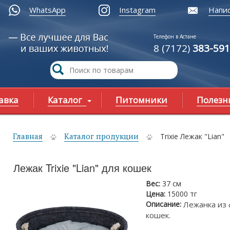
WhatsApp
Instagram
Напис
Телефон в Астане
8 (7172)
383-591
авка
Каталог
Питомники
Полезн
Главная
Каталог продукции
Trixie Лежак "Lian"
ы здесь
Лежак Trixie "Lian" для кошек
Вес:
37 см
Цена:
15000 тг
Описание:
Лежанка из 
кошек.