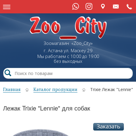
Зоомагазин «Zoo_City»
г. Астана
ул.
Маскеу
29
Мы работаем с 10:00 до 19:00
без выходных
Главная
Каталог продукции
Trixie Лежак "Lennie"
Лежак Trixie "Lennie" для собак