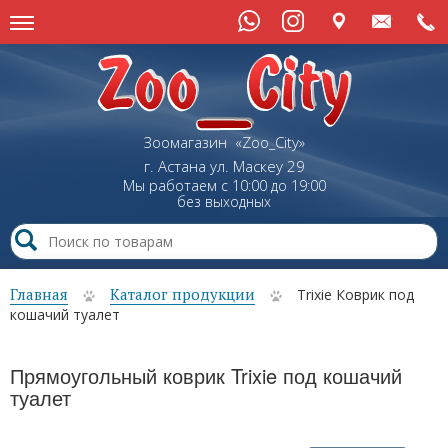
Зоомагазин «Zoo_City»
г. Астана
ул.
Маскеу
29
Мы работаем с 10:00 до 19:00
без выходных
Главная
Каталог продукции
Trixie Коврик под
кошачий туалет
Прямоугольный коврик Trixie под кошачий
туалет