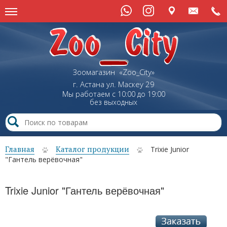
Зоомагазин «Zoo_City»
г. Астана
ул.
Маскеу
29
Мы работаем с 10:00 до 19:00
без выходных
Главная
Каталог продукции
Trixie Junior
"Гантель верёвочная"
Trixie Junior "Гантель верёвочная"