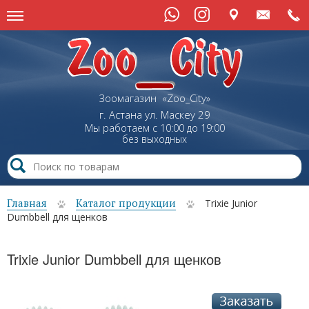
Зоомагазин «Zoo_City»
г. Астана
ул.
Маскеу
29
Мы работаем с 10:00 до 19:00
без выходных
Главная
Каталог продукции
Trixie Junior
Dumbbell для щенков
Trixie Junior Dumbbell для щенков