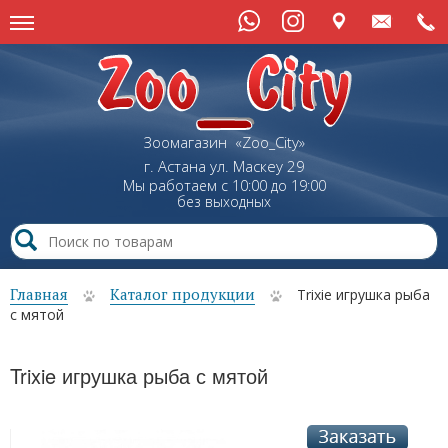
Зоомагазин «Zoo_City»
г. Астана
ул.
Маскеу
29
Мы работаем с 10:00 до 19:00
без выходных
Главная
Каталог продукции
Trixie игрушка рыба
с мятой
Trixie игрушка рыба с мятой