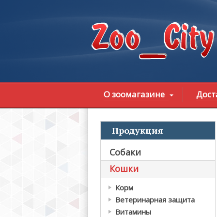
Перейти к основному содержанию
О зоомагазине
Дост
Продукция
В
Собаки
Кошки
Корм
Ветеринарная защита
Витамины