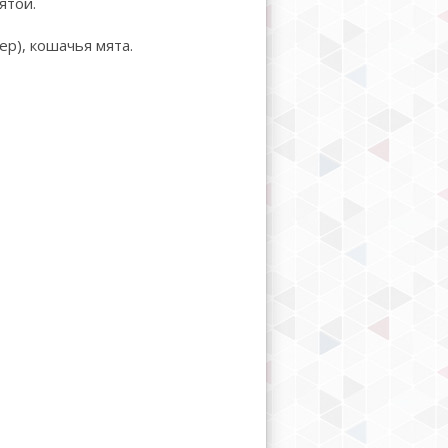
ятой.
ер), кошачья мята.