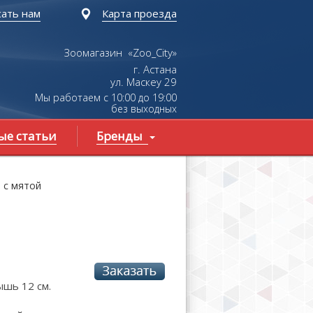
ать нам
Карта проезда
Зоомагазин «Zoo_City»
г. Астана
ул.
Маскеу
29
Мы работаем с 10:00 до 19:00
без выходных
ые статьи
Бренды
ь с мятой
шь 12 см.