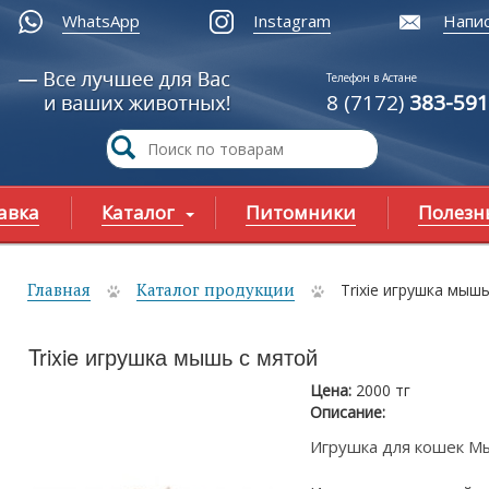
WhatsApp
Instagram
Напис
Телефон в Астане
8 (7172)
383-591
авка
Каталог
Питомники
Полезн
Главная
Каталог продукции
Trixie игрушка мыш
ы здесь
Trixie игрушка мышь с мятой
Цена:
2000 тг
Описание:
Игрушка для кошек Мы