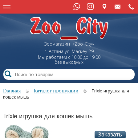
Зоомагазин «Zoo_City»
г. Астана
ул.
Маскеу
29
Мы работаем с 10:00 до 19:00
без выходных
Главная
Каталог продукции
Trixie игрушка для
кошек мышь
Trixie игрушка для кошек мышь