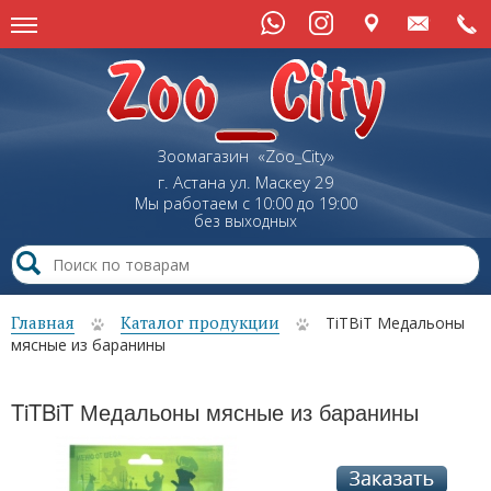
Зоомагазин «Zoo_City»
г. Астана
ул.
Маскеу
29
Мы работаем с 10:00 до 19:00
без выходных
Главная
Каталог продукции
TiTBiT Медальоны
мясные из баранины
TiTBiT Медальоны мясные из баранины