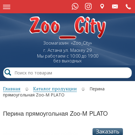
Зоомагазин «Zoo_City»
г. Астана
ул.
Маскеу
29
Мы работаем с 10:00 до 19:00
без выходных
Главная
Каталог продукции
Перина
прямоугольная Zoo-M PLATO
Перина прямоугольная Zoo-M PLATO