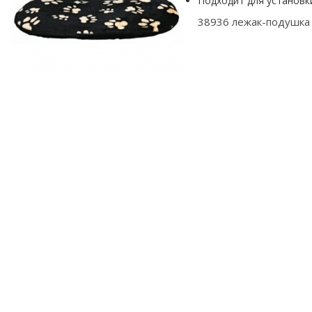
Подходит для установк
38936 лежак-подушка "