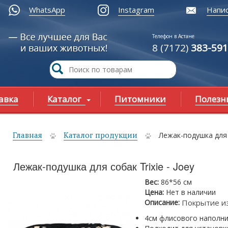
WhatsApp
Instagram
Напис
Телефон в Астане
8 (7172)
383-591
авка
Каталог
Питомники
Полезн
Главная
Каталог продукции
Лежак-подушка для с
ы здесь
Лежак-подушка для собак Trixie - Joey
Вес:
86*56 см
Цена:
Нет в наличии
Описание:
Покрытие и
4см флисового наполн