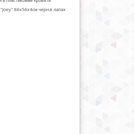
и в пластиковые кровати
Joey" 86х56х4см черн.в лапах