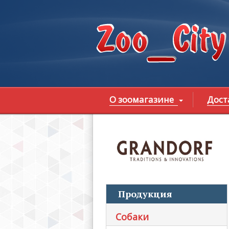
Перейти к основному содержанию
О зоомагазине
Дост
В
Продукция
Собаки