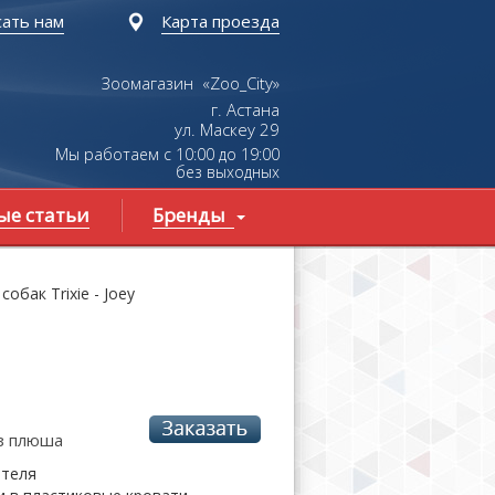
ать нам
Карта проезда
Зоомагазин «Zoo_City»
г. Астана
ул.
Маскеу
29
Мы работаем с 10:00 до 19:00
без выходных
ые статьи
Бренды
обак Trixie - Joey
з плюша
ителя