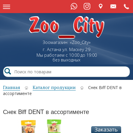
Зоомагазин «Zoo_City»
г. Астана
ул.
Маскеу
29
Мы работаем с 10:00 до 19:00
без выходных
Главная
Каталог продукции
Снек Biff DENT в
ассортименте
Снек Biff DENT в ассортименте