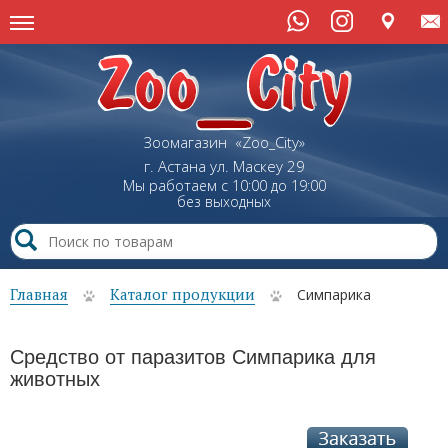
Зоомагазин «Zoo_City»
г. Астана
ул.
Маскеу
29
Мы работаем с 10:00 до 19:00
без выходных
Главная
Каталог продукции
Симпарика
Средство от паразитов Симпарика для
животных