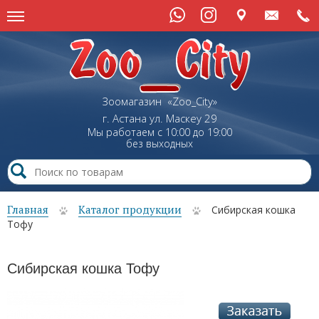
Зоомагазин «Zoo_City»
г. Астана
ул.
Маскеу
29
Мы работаем с 10:00 до 19:00
без выходных
Главная
Каталог продукции
Сибирская кошка
Тофу
Сибирская кошка Тофу