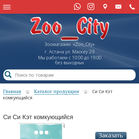
Зоомагазин «Zoo_City»
г. Астана
ул.
Маскеу
29
Мы работаем с 10:00 до 19:00
без выходных
Главная
Каталог продукции
Си Си Кэт
комкующийся
Си Си Кэт комкующийся