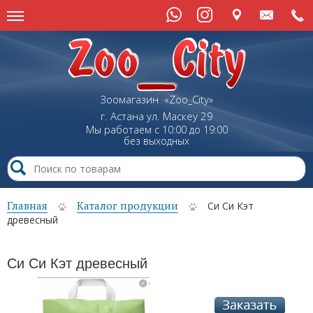
Зоомагазин «Zoo_City»
г. Астана
ул.
Маскеу
29
Мы работаем с 10:00 до 19:00
без выходных
Главная
Каталог продукции
Си Си Кэт
древесный
Си Си Кэт древесный