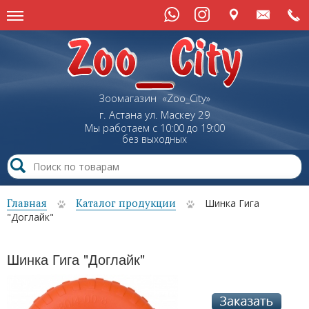
Зоомагазин «Zoo_City»
г. Астана
ул.
Маскеу
29
Мы работаем с 10:00 до 19:00
без выходных
Главная
Каталог продукции
Шинка Гига
"Доглайк"
Шинка Гига "Доглайк"