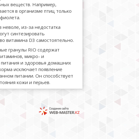
ьных веществ. Например,
ается в организме птиц только
фиолета.
 неволе, из-за недостатка
могут синтезировать
во витамина D3 самостоятельно.
ые гранулы RIO содержат
итаминов, микро- и
 питания и здоровья домашних
корма исключает появление
анном питании. Он способствует
тояния кожи и перьев.