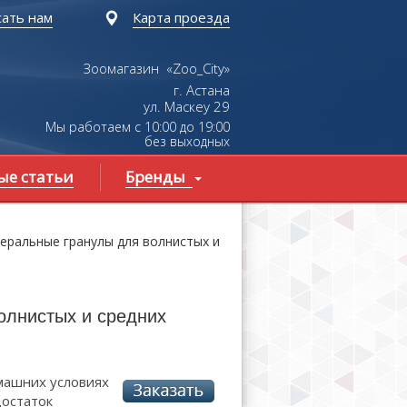
ать нам
Карта проезда
Зоомагазин «Zoo_City»
г. Астана
ул.
Маскеу
29
Мы работаем с 10:00 до 19:00
без выходных
ые статьи
Бренды
еральные гранулы для волнистых и
олнистых и средних
машних условиях
остаток