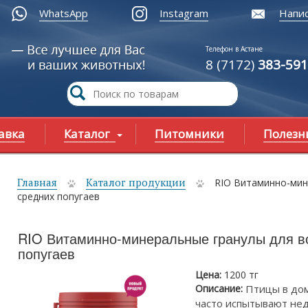
WhatsApp
Instagram
Напис
Телефон в Астане
8 (7172)
383-591
авка
Каталог
Питомники
Полезн
Главная
Каталог продукции
RIO Витаминно-мин
ы здесь
средних попугаев
RIO Витаминно-минеральные гранулы для в
попугаев
Цена:
1200 тг
Описание:
Птицы в до
часто испытывают нед