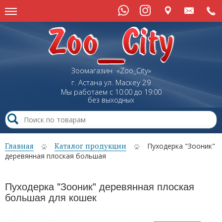
Зоомагазин «Zoo_City»
г. Астана
ул.
Маскеу
29
Мы работаем с 10:00 до 19:00
без выходных
Главная
Каталог продукции
Пуходерка "Зооник"
деревянная плоская большая
Пуходерка "Зооник" деревянная плоская
большая для кошек