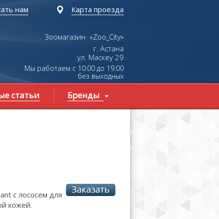
ать нам
Карта проезда
Зоомагазин «Zoo_City»
г. Астана
ул.
Маскеу
29
Мы работаем с 10:00 до 19:00
без выходных
ые статьи
Бренды
gant с лососем для
ой кожей.