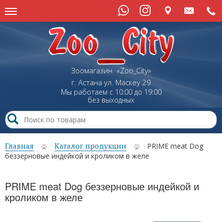
Зоомагазин «Zoo_City»
г. Астана
ул.
Маскеу
29
Мы работаем с 10:00 до 19:00
без выходных
Главная
Каталог продукции
PRIME meat Dog
беззерновые индейкой и кроликом в желе
PRIME meat Dog беззерновые индейкой и
кроликом в желе