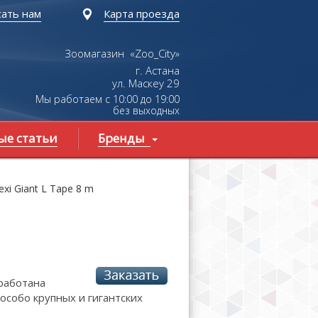
ать нам
Карта проезда
Зоомагазин «Zoo_City»
г. Астана
ул.
Маскеу
29
Мы работаем с 10:00 до 19:00
без выходных
ые статьи
Бренды
xi Giant L Tape 8 m
работана
особо крупных и гигантских