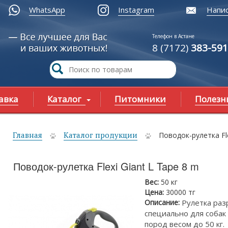
WhatsApp
Instagram
Напис
Телефон в Астане
8 (7172)
383-591
авка
Каталог
Питомники
Полезн
Главная
Каталог продукции
Поводок-рулетка Fle
ы здесь
Поводок-рулетка Flexi Giant L Tape 8 m
Вес:
50 кг
Цена:
30000 тг
Описание:
Рулетка раз
специально для собак 
пород весом до 50 кг.