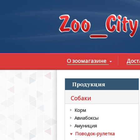
Перейти к основному содержанию
О зоомагазине
Дост
Продукция
В
Собаки
Корм
Авиабоксы
Амуниция
Поводок-рулетка