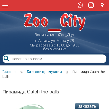
Зоомагазин «Zoo_City»
г. Астана
ул.
Маскеу
29
Мы работаем с 10:00 до 19:00
без выходных
Главная
Каталог продукции
Пирамида Catch the
balls
Пирамида Catch the balls