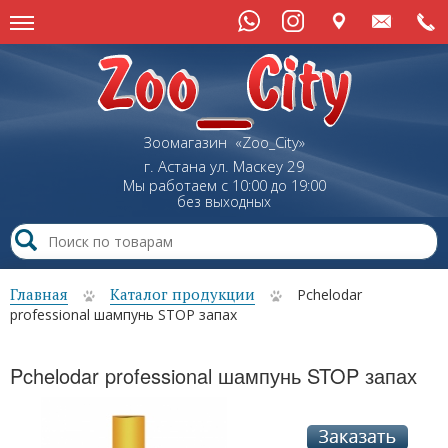
Зоомагазин «Zoo_City»
г. Астана
ул.
Маскеу
29
Мы работаем с 10:00 до 19:00
без выходных
Главная
Каталог продукции
Pchelodar
professional шампунь STOP запах
Pchelodar professional шампунь STOP запах