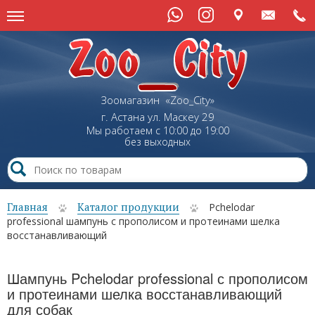
Зоомагазин «Zoo_City»
г. Астана
ул.
Маскеу
29
Мы работаем с 10:00 до 19:00
без выходных
Главная
Каталог продукции
Pchelodar
professional шампунь с прополисом и протеинами шелка
восстанавливающий
Шампунь Pchelodar professional с прополисом
и протеинами шелка восстанавливающий
для собак