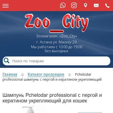
Зоомагазин «Zoo_City»
г. Астана
ул.
Маскеу
29
Мы работаем с 10:00 до 19:00
без выходных
Главная
Каталог продукции
Pchelodar
professional шампунь с пергой и кератином укрепляющий
Шампунь Pchelodar professional с пергой и
кератином укрепляющий для кошек