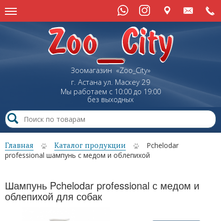
Зоомагазин «Zoo_City»
г. Астана
ул.
Маскеу
29
Мы работаем с 10:00 до 19:00
без выходных
Главная
Каталог продукции
Pchelodar
professional шампунь с медом и облепихой
Шампунь Pchelodar professional с медом и
облепихой для собак