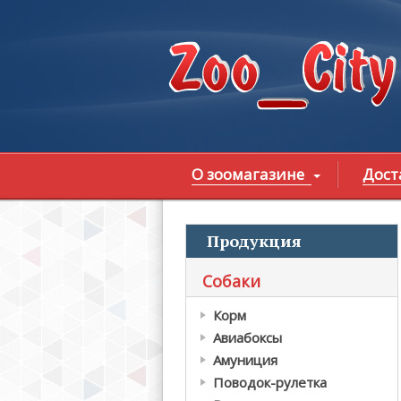
Перейти к основному содержанию
О зоомагазине
Дост
Продукция
В
Собаки
Корм
Авиабоксы
Амуниция
Поводок-рулетка