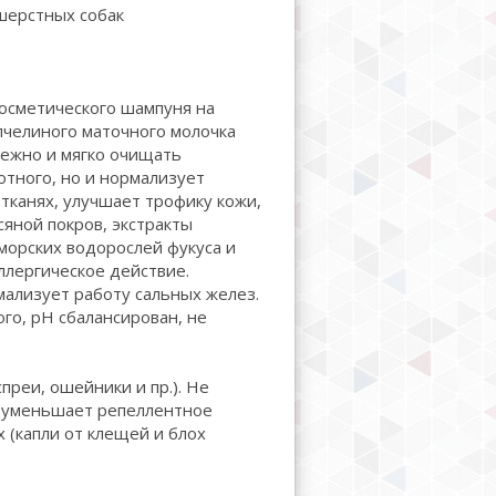
шерстных собак
осметического шампуня на
пчелиного маточного молочка
нежно и мягко очищать
тного, но и нормализует
тканях, улучшает трофику кожи,
сяной покров, экстракты
 морских водорослей фукуса и
лергическое действие.
мализует работу сальных желез.
го, рН сбалансирован, не
преи, ошейники и пр.). Не
е уменьшает репеллентное
 (капли от клещей и блох