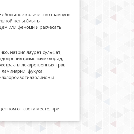
 Небольшое количество шампуня
ильной пены.Смыть
ем или феноми и расчесать.
чко, натрия лаурет сульфат,
мидопропилтримониумхлорид,
кстракты лекарственных трав:
 ламинарии, фукуса,
тилхлороизотиазолинон и
щенном от света месте, при