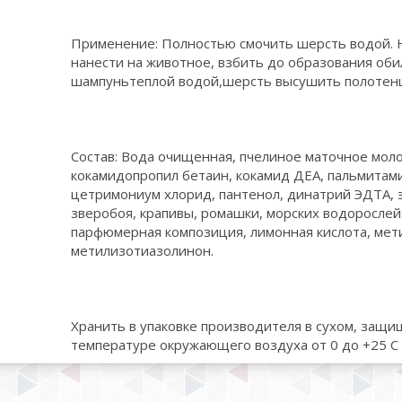
Применение: Полностью смочить шерсть водой.
нанести на животное, взбить до образования об
шампуньтеплой водой,шерсть высушить полотенц
Состав: Вода очищенная, пчелиное маточное моло
кокамидопропил бетаин, кокамид ДЕА, пальмита
цетримониум хлорид, пантенол, динатрий ЭДТА, э
зверобоя, крапивы, ромашки, морских водорослей:
парфюмерная композиция, лимонная кислота, ме
метилизотиазолинон.
Хранить в упаковке производителя в сухом, защи
температуре окружающего воздуха от 0 до +25 С