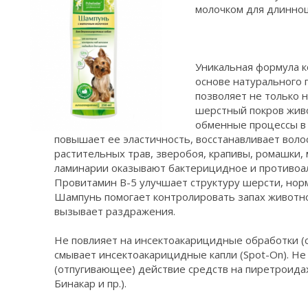
молочком для длинно
Уникальная формула к
основе натурального 
позволяет не только 
шерстный покров живо
обменные процессы в 
повышает ее эластичность, восстанавливает воло
растительных трав, зверобоя, крапивы, ромашки,
ламинарии оказывают бактерицидное и противоал
Провитамин В-5 улучшает структуру шерсти, нор
Шампунь помогает контролировать запах животно
вызывает раздражения.
Не повлияет на инсектоакарицидные обработки (с
смывает инсектоакарицидные капли (Spot-On). Н
(отпугивающее) действие средств на пиретроидах
Бинакар и пр.).