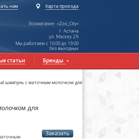
ать нам
Карта проезда
Зоомагазин «Zoo_City»
г. Астана
ул.
Маскеу
29
Мы работаем с 10:00 до 19:00
без выходных
ые статьи
Бренды
onal шампунь с маточным молочком для
 молочком для
маточным