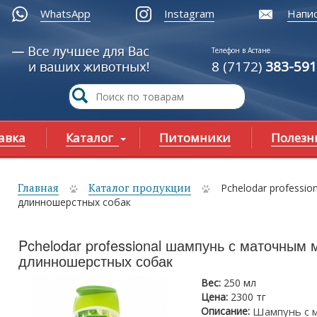
WhatsApp
Instagram
Напис
Телефон в Астане
8 (7172)
383-591
авка
Каталог
Питомники
Полезн
Главная
Каталог продукции
Pchelodar professi
ы здесь
длинношерстных собак
Pchelodar professional шампунь с маточным
длинношерстных собак
Вес:
250 мл
Цена:
2300 тг
Описание:
Шампунь с 