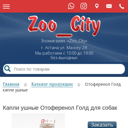
Зоомагазин «Zoo_City»
г. Астана
ул.
Маскеу
29
Мы работаем с 10:00 до 19:00
без выходных
Главная
Каталог продукции
Отоференол Голд
капли ушные
Капли ушные Отоференол Голд для собак