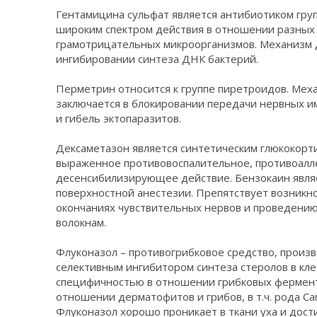
Гентамицина сульфат является антибиотиком гру
широким спектром действия в отношении разных
грамотрицательных микроорганизмов. Механизм д
ингибировании синтеза ДНК бактерий.
Перметрин относится к группе пиретроидов. Мех
заключается в блокировании передачи нервных им
и гибель эктопаразитов.
Дексаметазон является синтетическим глюкокорт
выраженное противовоспалительное, противоалл
десенсибилизирующее действие. Бензокаин явля
поверхностной анестезии. Препятствует возник
окончаниях чувствительных нервов и проведени
волокнам.
Флуконазол – противогрибковое средство, произв
селективным ингибитором синтеза стеролов в кле
специфичностью в отношении грибковых фермент
отношении дерматофитов и грибов, в т.ч. рода Cand
Флуконазол хорошо проникает в ткани уха и дости