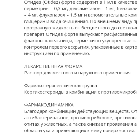
Отидез (Otidez) форте содержит в 1 мл в качест
перметрин - 0,3 мг, дексаметазон – 1 мг, бензока
– 4 мг, флуконазол – 1,5 мг и вспомогательные к
глицерин и вода очищенная. По внешнему виду п
прозрачную жидкость от бесцветного до светло-
препарат Отидез форте выпускают расфасованным
флаконы-капельницы, герметично укупоренные 
контролем первого вскрытия, упакованные в карто
инструкцией по применению.
ЛЕКАРСТВЕННАЯ ФОРМА
Раствор для местного и наружного применения.
Фармакотерапевтическая группа
Кортикостероиды в комбинации с противомикроб
ФАРМАКОДИНАМИКА
Благодаря комбинации действующих веществ, От
антибактериальное, противогрибковое, противоп
отитах у животных, а также снижает проявления а
области уха и прилегающих к нему поверхностей.