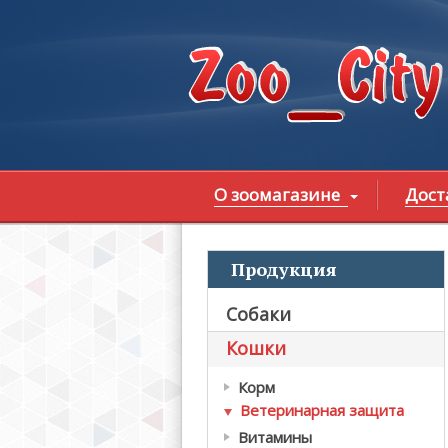
Перейти к основному содержанию
О зоомагазине
Дост
Продукция
В
Собаки
Кошки
Корм
Ветеринарная защита
Витамины