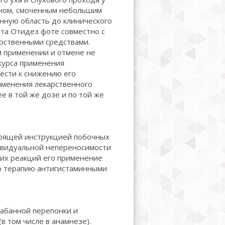
оном, смоченным небольшим
енную область до клинического
та Отидез фоте совместно с
рственными средствами.
м применении и отмене не
курса применения
вести к снижению его
именения лекарственного
е в той же дозе и по той же
тоящей инструкцией побочных
ивидуальной непереносимости
ких реакций его применение
ю терапию антигистаминными
абанной перепонки и
в том числе в анамнезе).