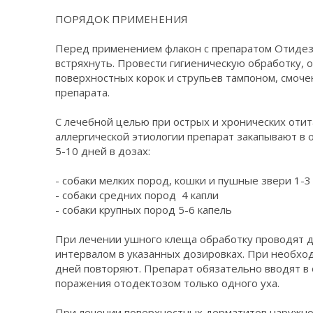
ПОРЯДОК ПРИМЕНЕНИЯ
Перед применением флакон с препаратом Отидез
встряхнуть. Провести гигиеническую обработку,
поверхностных корок и струпьев тампоном, смоч
препарата.
С лечебной целью при острых и хронических отит
аллергической этиологии препарат закапывают в об
5-10 дней в дозах:
- собаки мелких пород, кошки и пушные звери 1-3
- собаки средних пород 4 капли
- собаки крупных пород 5-6 капель
При лечении ушного клеща обработку проводят д
интервалом в указанных дозировках. При необход
дней повторяют. Препарат обязательно вводят в о
поражения отодектозом только одного уха.
При лечении поверхностных дерматитов наружног