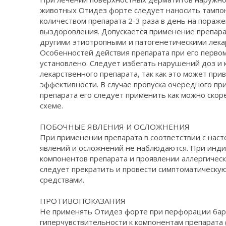
животных Отидез форте следует наносить тамп
количеством препарата 2-3 раза в день на пораж
выздоровления. Допускается применение препара
другими этиотропными и патогенетическими лека
Особенностей действия препарата при его перво
установлено. Следует избегать нарушений доз и 
лекарственного препарата, так как это может при
эффективности. В случае пропуска очередного пр
препарата его следует применить как можно скоре
схеме.
ПОБОЧНЫЕ ЯВЛЕНИЯ И ОСЛОЖНЕНИЯ
При применении препарата в соответствии с нас
явлений и осложнений не наблюдаются. При инд
компонентов препарата и проявлении аллергичес
следует прекратить и провести симптоматическу
средствами.
ПРОТИВОПОКАЗАНИЯ
Не применять Отидез форте при перфорации бар
гиперчувствительности к компонентам препарата (