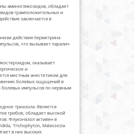
ппы аминогликозидов, обладает
 видов грамположительных и
ействия заключается в
анизм действия перметрина
пульсов, что вызывает паралич
икостероидом, оказывает
ергическое и
ется местным анестетиком для
новению болевых ощущений в
ю болевых импульсов по нервным
одное триазола. Является
тке грибов, обладает высокой
ов. Флуконазол активен в
ida, Trichophyton, Malassezia.
гает в них высоких