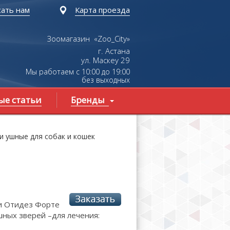
ать нам
Карта проезда
Зоомагазин «Zoo_City»
г. Астана
ул.
Маскеу
29
Мы работаем с 10:00 до 19:00
без выходных
ые статьи
Бренды
и ушные для собак и кошек
и Отидез Форте
шных зверей –для лечения: