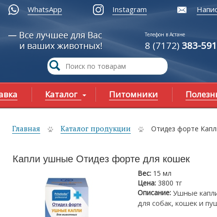
WhatsApp
Instagram
Напис
Телефон в Астане
8 (7172)
383-591
авка
Каталог
Питомники
Полезн
Главная
Каталог продукции
Отидез форте Капл
ы здесь
Капли ушные Отидез форте для кошек
Вес:
15 мл
Цена:
3800 тг
Описание:
Ушные капл
для собак, кошек и пу