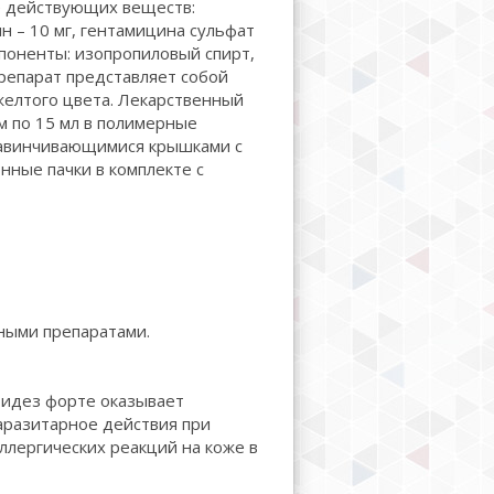
ве действующих веществ:
ин – 10 мг, гентамицина сульфат
омпоненты: изопропиловый спирт,
репарат представляет собой
желтого цвета. Лекарственный
 по 15 мл в полимерные
навинчивающимися крышками с
нные пачки в комплекте с
ными препаратами.
идез форте оказывает
аразитарное действия при
ллергических реакций на коже в