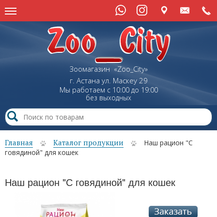
Зоомагазин «Zoo_City»
г. Астана
ул.
Маскеу
29
Мы работаем с 10:00 до 19:00
без выходных
Главная
Каталог продукции
Наш рацион "С
говядиной" для кошек
Наш рацион "С говядиной" для кошек