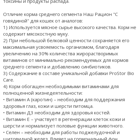
токсины и продукты распада.
Отличие корма среднего сегмента Наш Рацион "С
говядиной" для кошек от аналогов:
1) Используется мясное сырье высокого качества. Корм не
содержит мясокостную муку.
2) При небольшой белковой ценности сохраняется его
максимальная усвояемость организмом, благодаря
увеличению на 30% количества жирорастворимых
витаминов от минимально рекомендуемых для кормов
среднего сегмента и добавлению синбиотиков.
3) Содержание в составе уникальной добавки ProStor Bio
Care.
4) Корм обогащен необходимыми витаминами для
полноценной жизнедеятельности:
• Витамин А (каротин) – необходим для поддержания
здоровья глаз, кожи и шерсти питомца.
• Витамин Д3 необходим для здоровья костей.
• Витамин Е – участвует в регенерации клеток кожи и
шерсти и нормализует половые функции животного.
• Селен – необходим для работы поджелудочной и
щитовидной желез. Влияет на гормональный фон.