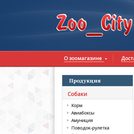
Перейти к основному содержанию
О зоомагазине
Дост
Продукция
В
Собаки
Корм
Авиабоксы
Амуниция
Поводок-рулетка