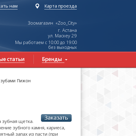
ать нам
Карта проезда
Зоомагазин «Zoo_City»
г. Астана
ул.
Маскеу
29
Мы работаем с 10:00 до 19:00
без выходных
ые статьи
Бренды
а зубами Пижон
 зубная щетка.
ние зубного камня, кариеса,
ятный запах из пасти (при