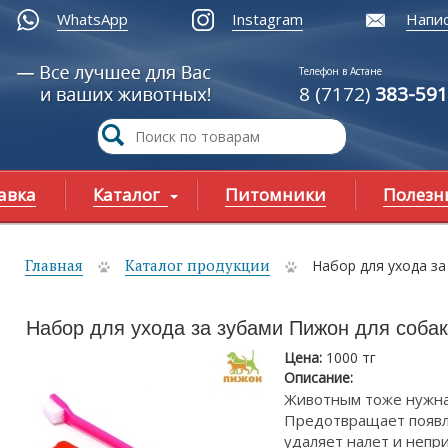
WhatsApp
Instagram
Напис
Телефон в Астане
8 (7172)
383-591
авка
Каталог
Питомники
Полезн
Главная
Каталог продукции
Набор для ухода з
ы здесь
Набор для ухода за зубами Пижон для собак
Цена:
1000 тг
Описание:
Животным тоже нужна
Предотвращает появле
удаляет налет и непри