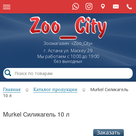
Зоомагазин «Zoo_City»
г. Астана
ул.
Маскеу
29
Мы работаем с 10:00 до 19:00
без выходных
Главная
Каталог продукции
Murkel Силикагель
10 л
Murkel Силикагель 10 л