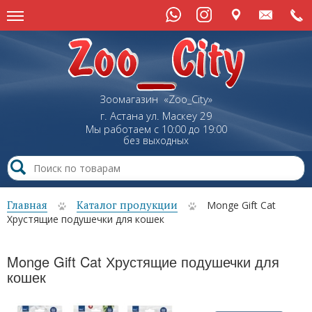
Зоомагазин «Zoo_City»
г. Астана
ул.
Маскеу
29
Мы работаем с 10:00 до 19:00
без выходных
Главная
Каталог продукции
Monge Gift Cat
Хрустящие подушечки для кошек
Monge Gift Cat Хрустящие подушечки для
кошек