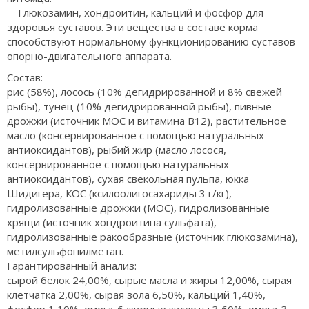
Глюкозамин, хондроитин, кальций и фосфор для
здоровья суставов. Эти вещества в составе корма
способствуют нормальному функционированию суставов
опорно-двигательного аппарата.
Состав:
рис (58%), лосось (10% дегидрированной и 8% свежей
рыбы), тунец (10% дегидрированной рыбы), пивные
дрожжи (источник МОС и витамина B12), растительное
масло (консервированное с помощью натуральных
антиоксидантов), рыбий жир (масло лосося,
консервированное с помощью натуральных
антиоксидантов), сухая свекольная пульпа, юкка
Шидигера, КОС (ксилоолигосахариды 3 г/кг),
гидролизованные дрожжи (МОС), гидролизованные
хрящи (источник хондроитина сульфата),
гидролизованные ракообразные (источник глюкозамина),
метилсульфонилметан.
Гарантированный анализ:
сырой белок 24,00%, сырые масла и жиры 12,00%, сырая
клетчатка 2,00%, сырая зола 6,50%, кальций 1,40%,