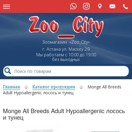
Зоомагазин «Zoo_City»
г. Астана
ул.
Маскеу
29
Мы работаем с 10:00 до 19:00
без выходных
Главная
Каталог продукции
Monge All Breeds
Adult Hypoallergenic лосось и тунец
Monge All Breeds Adult Hypoallergenic лосось
и тунец