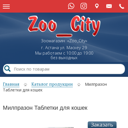
Зоомагазин «Zoo_City»
г. Астана
ул.
Маскеу
29
Мы работаем с 10:00 до 19:00
без выходных
Главная
Каталог продукции
Милпразон
Таблетки для кошек
Милпразон Таблетки для кошек