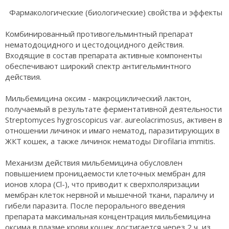
Фармакологические (биологические) свойства и эффекты
Комбинированный противогельминтный препарат
нематодоцидного и цестодоцидного действия.
Входящие в состав препарата активные компоненты
обеспечивают широкий спектр антигельминтного
действия.
Мильбемицина оксим - макроциклический лактон,
получаемый в результате ферментативной деятельности
Streptomyces hygroscopicus var. aureolacrimosus, активен в
отношении личинок и имаго нематод, паразитирующих в
ЖКТ кошек, а также личинок нематоды Dirofilaria immitis.
Механизм действия мильбемицина обусловлен
повышением проницаемости клеточных мембран для
ионов хлора (Сl-), что приводит к сверхполяризации
мембран клеток нервной и мышечной ткани, параличу и
гибели паразита. После перорального введения
препарата максимальная концентрация мильбемицина
оксима в плазме крови кошек достигается через 2 ч, из