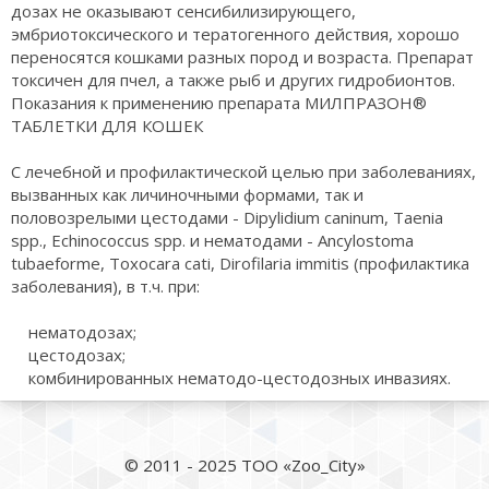
дозах не оказывают сенсибилизирующего,
эмбриотоксического и тератогенного действия, хорошо
переносятся кошками разных пород и возраста. Препарат
токсичен для пчел, а также рыб и других гидробионтов.
Показания к применению препарата МИЛПРАЗОН®
ТАБЛЕТКИ ДЛЯ КОШЕК
С лечебной и профилактической целью при заболеваниях,
вызванных как личиночными формами, так и
половозрелыми цестодами - Dipylidium caninum, Taenia
spp., Echinococcus spp. и нематодами - Ancylostoma
tubaeforme, Toxocara cati, Dirofilaria immitis (профилактика
заболевания), в т.ч. при:
нематодозах;
цестодозах;
комбинированных нематодо-цестодозных инвазиях.
© 2011 - 2025 ТОО «Zoo_City»