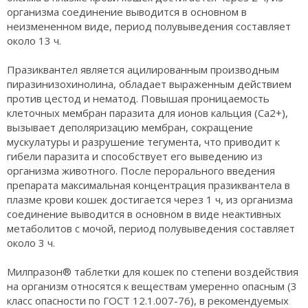
организма соединение выводится в основном в
неизмененном виде, период полувыведения составляет
около 13 ч.
Празиквантел является ацилированным производным
пиразинизохинолина, обладает выраженным действием
против цестод и нематод. Повышая проницаемость
клеточных мембран паразита для ионов кальция (Са2+),
вызывает деполяризацию мембран, сокращение
мускулатуры и разрушение тегумента, что приводит к
гибели паразита и способствует его выведению из
организма животного. После перорального введения
препарата максимальная концентрация празиквантела в
плазме крови кошек достигается через 1 ч, из организма
соединение выводится в основном в виде неактивных
метаболитов с мочой, период полувыведения составляет
около 3 ч.
Милпразон® таблетки для кошек по степени воздействия
на организм относятся к веществам умеренно опасным (3
класс опасности по ГОСТ 12.1.007-76), в рекомендуемых