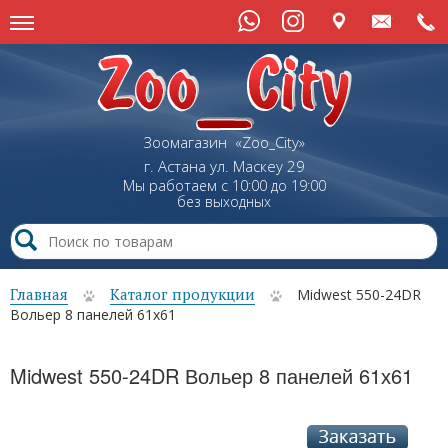
Зоомагазин «Zoo_City»
г. Астана
ул.
Маскеу
29
Мы работаем с 10:00 до 19:00
без выходных
Главная
Каталог продукции
Midwest 550-24DR
Вольер 8 панелей 61х61
Midwest 550-24DR Вольер 8 панелей 61х61