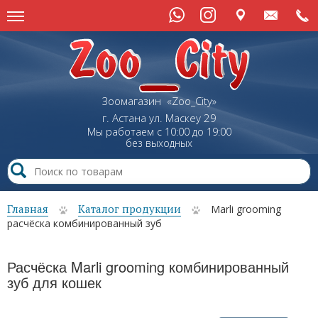
Зоомагазин «Zoo_City»
г. Астана
ул.
Маскеу
29
Мы работаем с 10:00 до 19:00
без выходных
Главная
Каталог продукции
Marli grooming
расчёска комбинированный зуб
Расчёска Marli grooming комбинированный
зуб для кошек