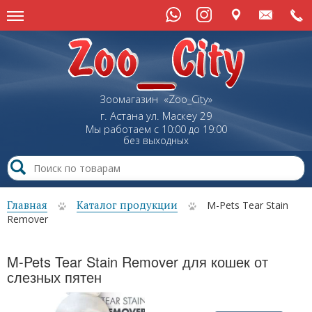
Зоомагазин «Zoo_City»
г. Астана
ул.
Маскеу
29
Мы работаем с 10:00 до 19:00
без выходных
Главная
Каталог продукции
M-Pets Tear Stain
Remover
M-Pets Tear Stain Remover для кошек от
слезных пятен