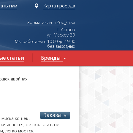
ать нам
Карта проезда
Зоомагазин «Zoo_City»
г. Астана
ул.
Маскеу
29
Мы работаем с 10:00 до 19:00
без выходных
ые статьи
Бренды
кошек двойная
 миска кошек .
ачивается, не скользит, не
, легко моется.