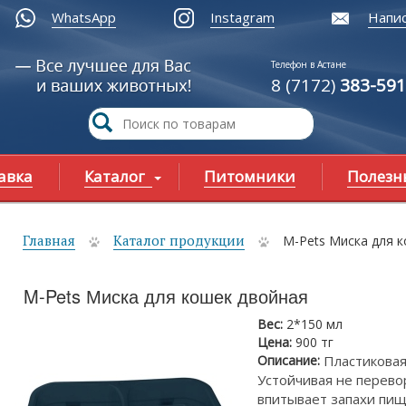
WhatsApp
Instagram
Напис
Телефон в Астане
8 (7172)
383-591
авка
Каталог
Питомники
Полезн
Главная
Каталог продукции
M-Pets Миска для 
ы здесь
M-Pets Миска для кошек двойная
Вес:
2*150 мл
Цена:
900 тг
Описание:
Пластиковая
Устойчивая не перевор
впитывает запахи пищи