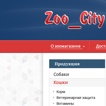
Перейти к основному содержанию
О зоомагазине
Дост
Продукция
В
Собаки
Кошки
Корм
Ветеринарная защита
Витамины