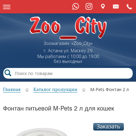
Зоомагазин «Zoo_City»
г. Астана
ул.
Маскеу
29
Мы работаем с 10:00 до 19:00
без выходных
Главная
Каталог продукции
M-Pets Фонтан 2 л
Фонтан питьевой M-Pets 2 л для кошек