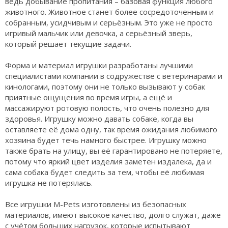
ведь добывание пропитания – базовая функция любого
животного. Животное станет более сосредоточенным и
собранным, усидчивым и серьёзным. Это уже не просто
игривый мальчик или девочка, а серьёзный зверь,
который решает текущие задачи.
Форма и материал игрушки разработаны лучшими
специалистами компании в содружестве с ветеринарами и
кинологами, поэтому они не только вызывают у собак
приятные ощущения во время игры, а ещё и
массажируют ротовую полость, что очень полезно для
здоровья. Игрушку можно давать собаке, когда вы
оставляете её дома одну, так время ожидания любимого
хозяина будет течь намного быстрее. Игрушку можно
также брать на улицу, вы её гарантировано не потеряете,
потому что яркий цвет изделия заметен издалека, да и
сама собака будет следить за тем, чтобы её любимая
игрушка не потерялась.
Все игрушки M-Pets изготовлены из безопасных
материалов, имеют высокое качество, долго служат, даже
с учётом больших нагрузок, которые испытывают