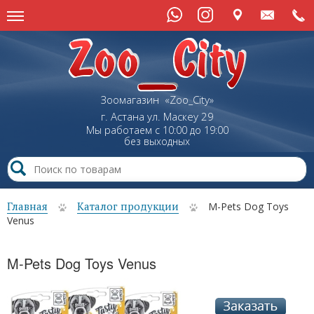
Зоомагазин «Zoo_City»
г. Астана
ул.
Маскеу
29
Мы работаем с 10:00 до 19:00
без выходных
Главная
Каталог продукции
M-Pets Dog Toys
Venus
M-Pets Dog Toys Venus