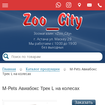
Зоомагазин «Zoo_City»
г. Астана
ул.
Маскеу
29
Мы работаем с 10:00 до 19:00
без выходных
Главная
Каталог продукции
M-Pets Авиабокс
Трек L на колесах
M-Pets Авиабокс Трек L на колесах