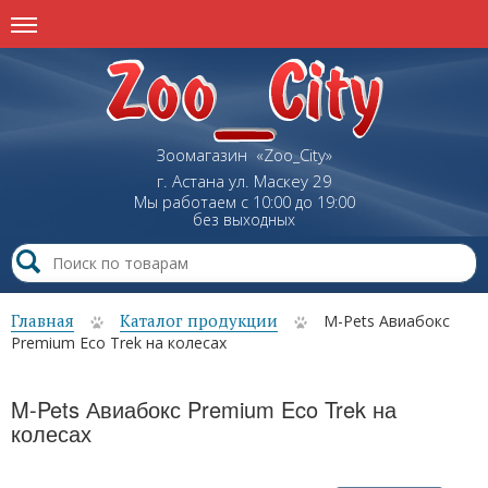
Зоомагазин «Zoo_City»
г. Астана
ул.
Маскеу
29
Мы работаем с 10:00 до 19:00
без выходных
Главная
Каталог продукции
M-Pets Авиабокс
Premium Eco Trek на колесах
M-Pets Авиабокс Premium Eco Trek на
колесах