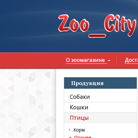
Перейти к основному содержанию
О зоомагазине
Дост
Продукция
В
Собаки
Кошки
Птицы
Корм
Прочее