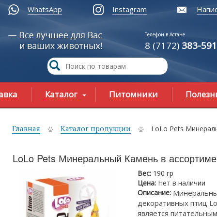
WhatsApp
Instagram
Напис
Телефон в Астане
8 (7172)
383-591
авка
Каталог
Питомники
Полезн
Главная
Каталог продукции
LoLo Pets Минерал
ы здесь
LoLo Pets Минеральный Камень в ассортиме
Вес:
190 гр
Цена:
Нет в наличии
Описание:
Минеральны
декоративных птиц Lo
является питательным