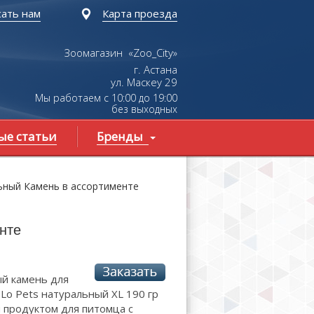
ать нам
Карта проезда
Зоомагазин «Zoo_City»
г. Астана
ул.
Маскеу
29
Мы работаем с 10:00 до 19:00
без выходных
ые статьи
Бренды
ьный Камень в ассортименте
нте
й камень для
Lo Pets натуральный XL 190 гр
 продуктом для питомца с